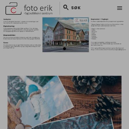
search
menu
SØK