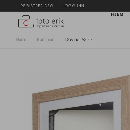
REGISTRER DEG
LOGG INN
HJEM
Hjem
Rammer
Davinci A3 Eik