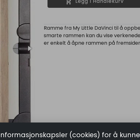
shopping_cart
Legg I Handlekurv
Ramme fra My Little DaVinci til å oppbe
smarte rammen kan du vise verkenede 
er enkelt å åpne rammen på fremsiden fo
informasjonskapsler (cookies) for å kunne