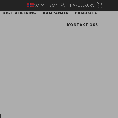
expand_more
search
shopping_cart
NO
SØK
HANDLEKURV
DIGITALISERING
KAMPANJER
PASSFOTO
KONTAKT OSS