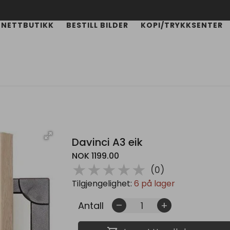
NETTBUTIKK
BESTILL BILDER
KOPI/TRYKKSENTER
Davinci A3 eik
NOK 1199.00
( )
( )
( )
( )
( )
★
★
★
★
★
(0)
Tilgjengelighet:
6 på lager
Antall
remove
add