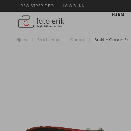
REGISTRER DEG
LOGG INN
HJEM
Hjem
Bruktutstyr
Canon
Brukt - Canon Eo