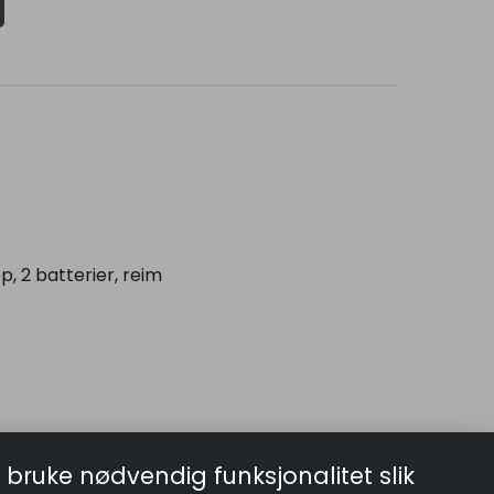
p, 2 batterier, reim
e annet er oppgitt over
 bruke nødvendig funksjonalitet slik