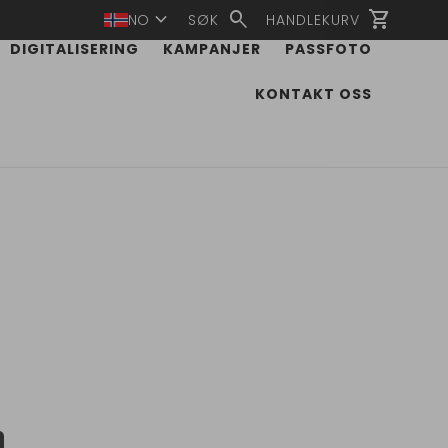
expand_more
search
shopping_cart
NO
SØK
HANDLEKURV
DIGITALISERING
KAMPANJER
PASSFOTO
KONTAKT OSS