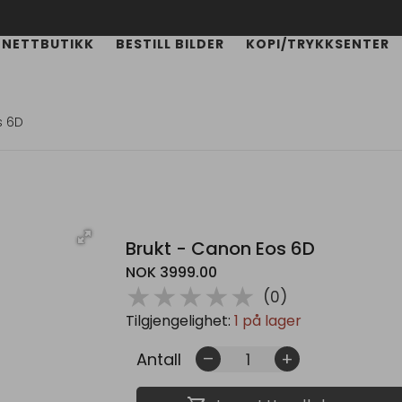
NETTBUTIKK
BESTILL BILDER
KOPI/TRYKKSENTER
s 6D
Brukt - Canon Eos 6D
NOK 3999.00
( )
( )
( )
( )
( )
★
★
★
★
★
(0)
Tilgjengelighet:
1 på lager
Antall
remove
add