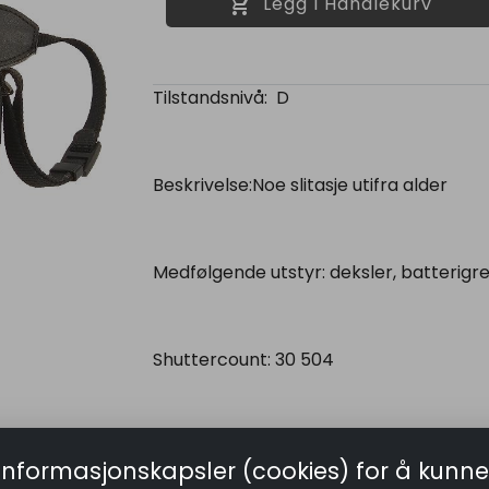
shopping_cart
Legg I Handlekurv
Tilstandsnivå: D
Beskrivelse:Noe slitasje utifra alder
Medfølgende utstyr: deksler, batterigre
Shuttercount: 30 504
Selges med 3mnd bruktgaranti hvis ikk
informasjonskapsler (cookies) for å kunne