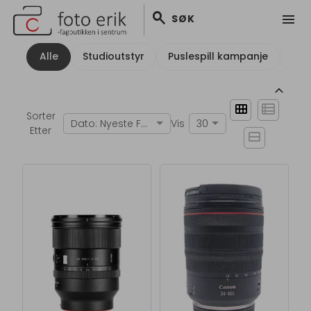
search
menu
SØK
Alle
Studioutstyr
Puslespill kampanje
Sys
keyboard_arrow_up
view_module
view_list
Sorter
Dato: Nyeste Først
Vis
30
Etter
view_stream