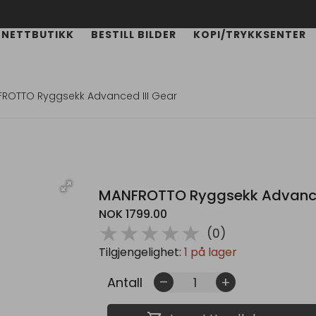
NETTBUTIKK
BESTILL BILDER
KOPI/TRYKKSENTER
ROTTO Ryggsekk Advanced III Gear
MANFROTTO Ryggsekk Advanced
NOK 1799.00
( )
( )
( )
( )
( )
★
★
★
★
★
(0)
Tilgjengelighet:
1 på lager
Antall
remove
add