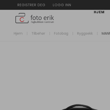
REGISTRER DEG
LOGG INN
HJEM
Hjem
Tilbehør
Fotobag
Ryggsekk
MANF