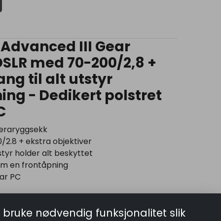
Advanced III Gear
SLR med 70-200/2,8 +
ang til alt utstyr
ng - Dedikert polstret
C
meraryggsekk
2.8 + ekstra objektiver
tyr holder alt beskyttet
nnom en frontåpning
bar PC
mera og bærbar PC fullstendig dedikert til
r Backpack M III for DSLR og CSC er en
 bruke nødvendig funksjonalitet slik
oppbevarer og bærer kamera- og