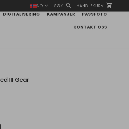
expand_more
search
shopping_cart
NO
SØK
HANDLEKURV
DIGITALISERING
KAMPANJER
PASSFOTO
KONTAKT OSS
 III Gear