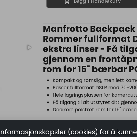
shopping_cart
Legg I Handlekurv
Manfrotto Backpack 
Rommer fullformat D
ekstra linser - Få tilg
gjennom en frontåpni
rom for 15" bærbar P
Kompakt og romslig, men lett ka
Passer fullformat DSLR med 70-200/
Hele lagringsplassen for kamerauts
Få tilgang til alt utstyret ditt gje
Dedikert polstret rom for 15" bær
Kompakt og funksjonell ryggsekk for ka
kamerautstyr. Manfrotto Advanced Gea
informasjonskapsler (cookies) for å kunne
nyskapende ryggsekk som sjenerøst 