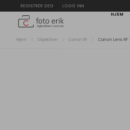
REGISTRER DEG
LOGG INN
HJEM
Hjem
Objektiver
Canon RF
Canon Lens RF 