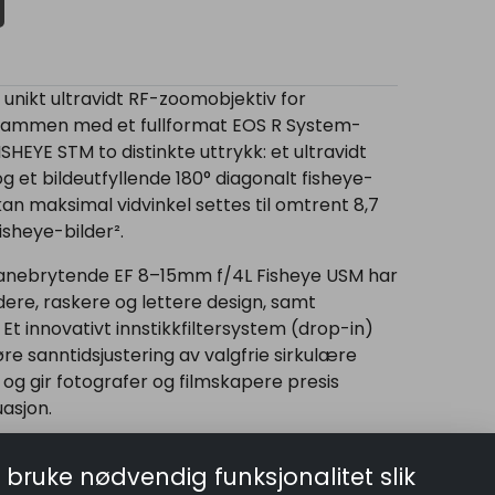
unikt ultravidt RF-zoomobjektiv for
. Sammen med et fullformat EOS R System-
HEYE STM to distinkte uttrykk: et ultravidt
g et bildeutfyllende 180° diagonalt fisheye-
n maksimal vidvinkel settes til omtrent 8,7
isheye-bilder².
 banebrytende EF 8–15mm f/4L Fisheye USM har
ere, raskere og lettere design, samt
. Et innovativt innstikkfiltersystem (drop-in)
e sanntidsjustering av valgfrie sirkulære
, og gir fotografer og filmskapere presis
uasjon.
 arbeidet deres skal skille seg ut, skaper RF
 bruke nødvendig funksjonalitet slik
de uttrykk på tvers av et bredt spekter av