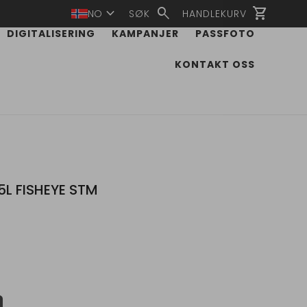
expand_more
search
shopping_cart
NO
SØK
HANDLEKURV
DIGITALISERING
KAMPANJER
PASSFOTO
KONTAKT OSS
5L FISHEYE STM