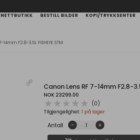
NETTBUTIKK
BESTILL BILDER
KOPI/TRYKKSENTER
7-14mm F2.8-3.5L FISHEYE STM
Canon Lens RF 7-14mm F2.8-3.
NOK 23299.00
( )
( )
( )
( )
( )
★
★
★
★
★
(0)
Tilgjengelighet:
1 på lager
Antall
remove
add