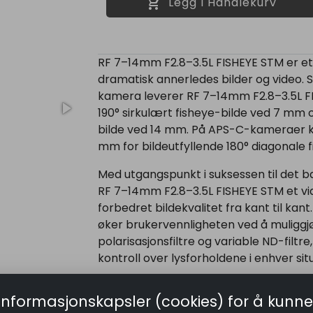
shopping_cart
Legg I Handlekurv
RF 7–14mm F2.8–3.5L FISHEYE STM er et 
dramatisk annerledes bilder og video
kamera leverer RF 7–14mm F2.8–3.5L FIS
190° sirkulært fisheye-bilde ved 7 mm o
bilde ved 14 mm. På APS-C-kameraer ka
mm for bildeutfyllende 180° diagonale f
Med utgangspunkt i suksessen til det
RF 7–14mm F2.8–3.5L FISHEYE STM et vid
forbedret bildekvalitet fra kant til kant
øker brukervennligheten ved å muliggjør
polarisasjonsfiltre og variable ND-filtre
kontroll over lysforholdene i enhver sit
Utviklet for profesjonelle som ønsker at
informasjonskapsler (cookies) for å kunne
7–14mm F2.8–3.5L FISHEYE STM et slåen